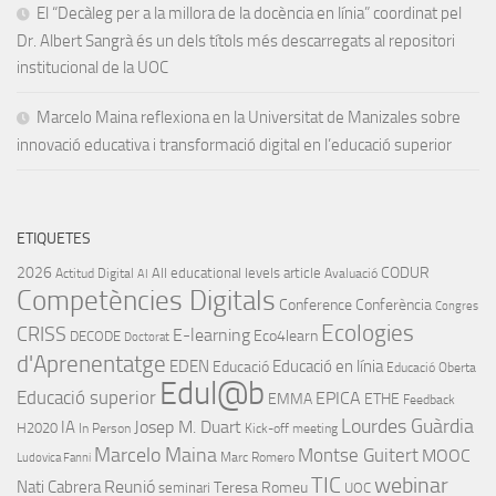
El “Decàleg per a la millora de la docència en línia” coordinat pel
Dr. Albert Sangrà és un dels títols més descarregats al repositori
institucional de la UOC
Marcelo Maina reflexiona en la Universitat de Manizales sobre
innovació educativa i transformació digital en l’educació superior
ETIQUETES
2026
CODUR
All educational levels
article
Actitud Digital
Avaluació
AI
Competències Digitals
Conference
Conferència
Congres
Ecologies
CRISS
E-learning
Eco4learn
DECODE
Doctorat
d'Aprenentatge
EDEN
Educació en línia
Educació
Educació Oberta
Edul@b
Educació superior
EPICA
EMMA
ETHE
Feedback
Lourdes Guàrdia
IA
Josep M. Duart
H2020
In Person
Kick-off meeting
Marcelo Maina
Montse Guitert
MOOC
Marc Romero
Ludovica Fanni
TIC
webinar
Nati Cabrera
Reunió
Teresa Romeu
seminari
UOC