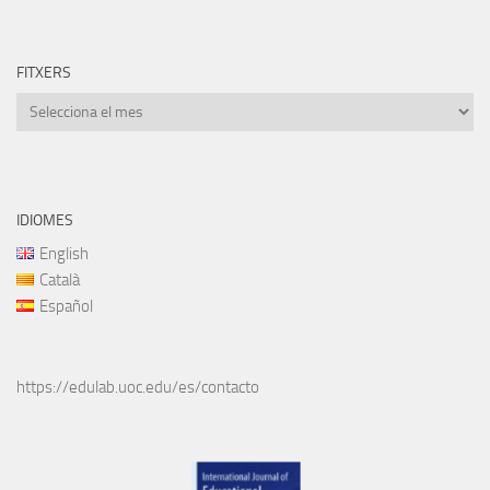
FITXERS
Fitxers
IDIOMES
English
Català
Español
https://edulab.uoc.edu/es/contacto