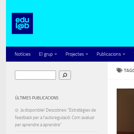
Skip to content
Notícies
El grup
Projectes
Publicacions
TAG
Cerca
ÚLTIMES PUBLICACIONS
Ja disponible! Descobreix “Estratègies de
feedback per a l’autoregulació: Com avaluar
per aprendre a aprendre”