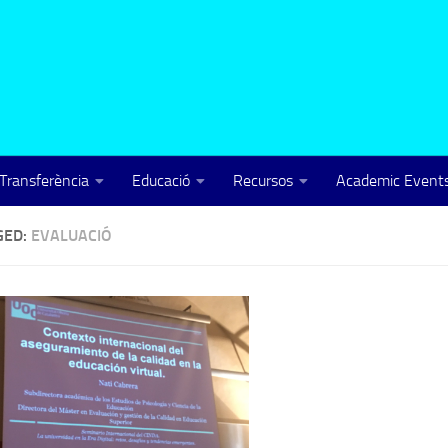
Transferència
Educació
Recursos
Academic Events
GED:
EVALUACIÓ