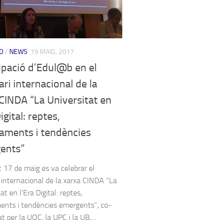
D
/
NEWS
19 MAIG, 2017
ipació d’Edul@b en el
ri internacional de la
CINDA “La Universitat en
igital: reptes,
iaments i tendències
ents”
t 17 de maig es va celebrar el
 internacional de la xarxa CINDA “La
at en l’Era Digital: reptes,
ents i tendències emergents”, co-
t per la UOC, la UPC i la UB,...