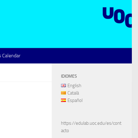
 Calendar
IDIOMES
English
Català
Español
https://edulab.uoc.edu/es/cont
acto