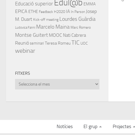
Edul@b
Educació superior
EMMA
EPICA
IA
Josep
ETHE
H2020
Feedback
In Person
Lourdes Guàrdia
M. Duart
Kick-off meeting
Marcelo Maina
Marc Romero
Ludovica Fanni
Montse Guitert
MOOC
Nati Cabrera
TIC
Reunió
Teresa Romeu
seminari
UOC
webinar
FITXERS
Fitxers
Notícies
El grup
Projectes