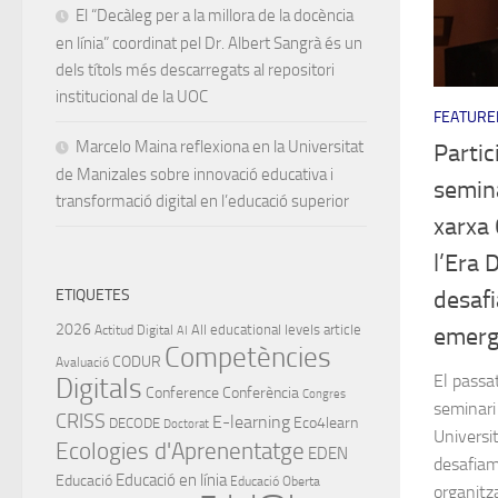
El “Decàleg per a la millora de la docència
en línia” coordinat pel Dr. Albert Sangrà és un
dels títols més descarregats al repositori
institucional de la UOC
FEATURE
Marcelo Maina reflexiona en la Universitat
Partic
de Manizales sobre innovació educativa i
semina
transformació digital en l’educació superior
xarxa 
l’Era D
ETIQUETES
desaf
2026
All educational levels
article
Actitud Digital
emerg
AI
Competències
CODUR
Avaluació
El passa
Digitals
Conference
Conferència
Congres
seminari
CRISS
E-learning
Eco4learn
DECODE
Doctorat
Universit
Ecologies d'Aprenentatge
EDEN
desafiam
Educació en línia
Educació
Educació Oberta
organitza