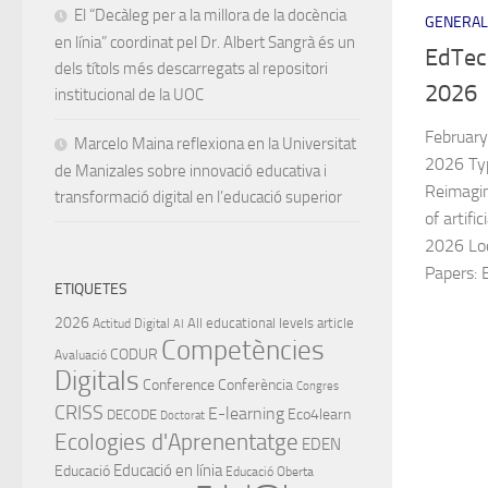
El “Decàleg per a la millora de la docència
GENERAL
en línia” coordinat pel Dr. Albert Sangrà és un
EdTec
dels títols més descarregats al repositori
2026
institucional de la UOC
Februar
Marcelo Maina reflexiona en la Universitat
2026 Typ
de Manizales sobre innovació educativa i
Reimagin
transformació digital en l’educació superior
of artifi
2026 Loc
Papers: 
ETIQUETES
2026
All educational levels
article
Actitud Digital
AI
Competències
CODUR
Avaluació
Digitals
Conference
Conferència
Congres
CRISS
E-learning
Eco4learn
DECODE
Doctorat
Ecologies d'Aprenentatge
EDEN
Educació en línia
Educació
Educació Oberta