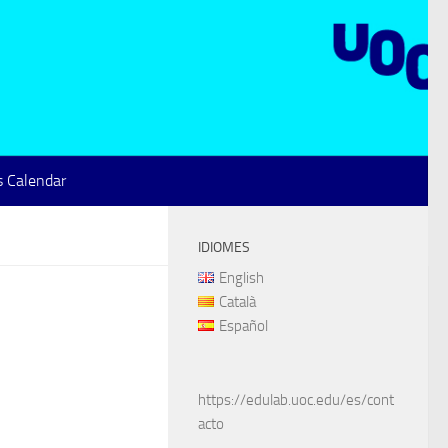
 Calendar
IDIOMES
English
Català
Español
https://edulab.uoc.edu/es/cont
acto