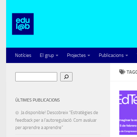
Skip to content
Notícies
El grup
Projectes
Publicacions
TAG
Cerca
ÚLTIMES PUBLICACIONS
Ja disponible! Descobreix “Estratègies de
feedback per a l’autoregulació: Com avaluar
per aprendre a aprendre”