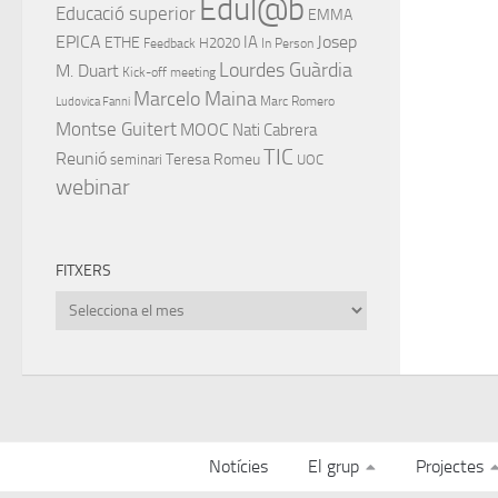
Edul@b
Educació superior
EMMA
EPICA
IA
Josep
ETHE
H2020
Feedback
In Person
Lourdes Guàrdia
M. Duart
Kick-off meeting
Marcelo Maina
Marc Romero
Ludovica Fanni
Montse Guitert
MOOC
Nati Cabrera
TIC
Reunió
Teresa Romeu
seminari
UOC
webinar
FITXERS
Fitxers
Notícies
El grup
Projectes