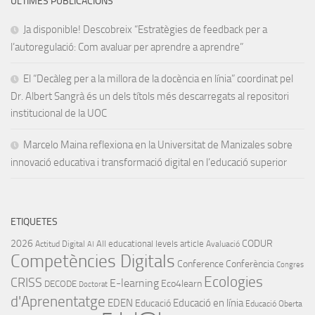
ÚLTIMES PUBLICACIONS
Ja disponible! Descobreix “Estratègies de feedback per a
l’autoregulació: Com avaluar per aprendre a aprendre”
El “Decàleg per a la millora de la docència en línia” coordinat pel
Dr. Albert Sangrà és un dels títols més descarregats al repositori
institucional de la UOC
Marcelo Maina reflexiona en la Universitat de Manizales sobre
innovació educativa i transformació digital en l’educació superior
ETIQUETES
2026
CODUR
All educational levels
article
Actitud Digital
Avaluació
AI
Competències Digitals
Conference
Conferència
Congres
Ecologies
CRISS
E-learning
Eco4learn
DECODE
Doctorat
d'Aprenentatge
EDEN
Educació en línia
Educació
Educació Oberta