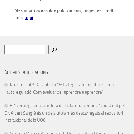
Més informació sobre publicacions, projectes i molt
més,
aquí
.
Cerca
ÚLTIMES PUBLICACIONS
Ja disponible! Descobreix “Estratègies de feedback per a
l’autoregulació: Com avaluar per aprendre a aprendre”
El “Decàleg per a la millora de la docència en línia” coordinat pel
Dr. Albert Sangrà és un dels títols més descarregats al repositori
institucional de la UOC
Marcelo Maina reflexiona en la Universitat de Manizales sobre