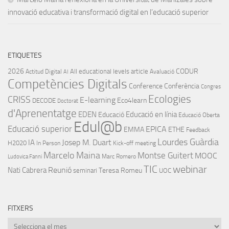
innovació educativa i transformació digital en l’educació superior
ETIQUETES
2026
CODUR
All educational levels
article
Actitud Digital
Avaluació
AI
Competències Digitals
Conference
Conferència
Congres
Ecologies
CRISS
E-learning
Eco4learn
DECODE
Doctorat
d'Aprenentatge
EDEN
Educació en línia
Educació
Educació Oberta
Edul@b
Educació superior
EPICA
EMMA
ETHE
Feedback
Lourdes Guàrdia
IA
Josep M. Duart
H2020
In Person
Kick-off meeting
Marcelo Maina
Montse Guitert
MOOC
Marc Romero
Ludovica Fanni
TIC
webinar
Nati Cabrera
Reunió
Teresa Romeu
seminari
UOC
FITXERS
Fitxers