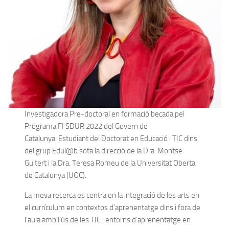
Investigadora Pre-doctoral en formació becada pel
Programa FI SDUR 2022 del Govern de
Catalunya. Estudiant del Doctorat en Educació i TIC dins
del grup Edul@b sota la direcció de la Dra. Montse
Guitert i la Dra. Teresa Romeu de la Universitat Oberta
de Catalunya (UOC).
La meva recerca es centra en la integració de les arts en
el currículum en contextos d’aprenentatge dins i fora de
l’aula amb l’ús de les TIC i entorns d’aprenentatge en