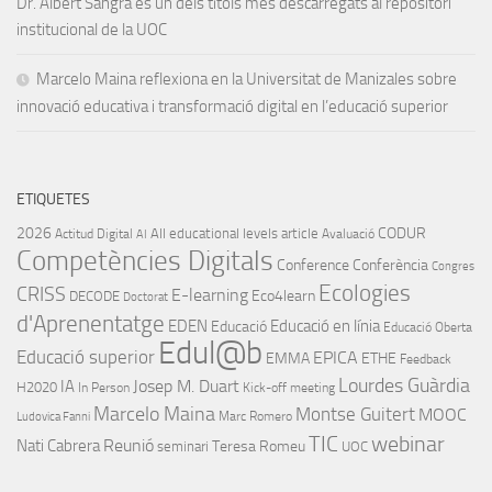
Dr. Albert Sangrà és un dels títols més descarregats al repositori
institucional de la UOC
Marcelo Maina reflexiona en la Universitat de Manizales sobre
innovació educativa i transformació digital en l’educació superior
ETIQUETES
2026
CODUR
All educational levels
article
Actitud Digital
Avaluació
AI
Competències Digitals
Conference
Conferència
Congres
Ecologies
CRISS
E-learning
Eco4learn
DECODE
Doctorat
d'Aprenentatge
EDEN
Educació en línia
Educació
Educació Oberta
Edul@b
Educació superior
EPICA
EMMA
ETHE
Feedback
Lourdes Guàrdia
IA
Josep M. Duart
H2020
In Person
Kick-off meeting
Marcelo Maina
Montse Guitert
MOOC
Marc Romero
Ludovica Fanni
TIC
webinar
Nati Cabrera
Reunió
Teresa Romeu
seminari
UOC