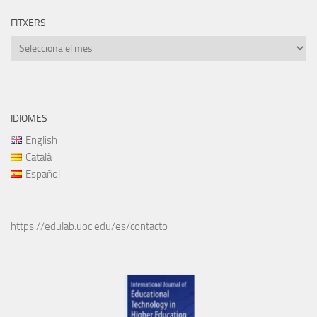
FITXERS
Fitxers
IDIOMES
English
Català
Español
https://edulab.uoc.edu/es/contacto