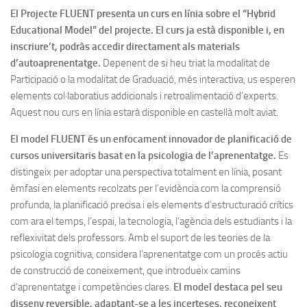
El Projecte FLUENT presenta un curs en línia sobre el “Hybrid
Educational Model” del projecte. El curs ja està disponible i, en
inscriure’t, podràs accedir directament als materials
d’autoaprenentatge.
Depenent de si heu triat la modalitat de
Participació o la modalitat de Graduació, més interactiva, us esperen
elements col·laboratius addicionals i retroalimentació d’experts.
Aquest nou curs en línia estarà disponible en castellà molt aviat.
El model FLUENT és un enfocament innovador de planificació de
cursos universitaris basat en la psicologia de l’aprenentatge.
Es
distingeix per adoptar una perspectiva totalment en línia, posant
èmfasi en elements recolzats per l’evidència com la comprensió
profunda, la planificació precisa i els elements d’estructuració crítics
com ara el temps, l’espai, la tecnologia, l’agència dels estudiants i la
reflexivitat dels professors. Amb el suport de les teories de la
psicologia cognitiva, considera l’aprenentatge com un procés actiu
de construcció de coneixement, que introdueix camins
d’aprenentatge i competències clares.
El model destaca pel seu
disseny reversible, adaptant-se a les incerteses, reconeixent