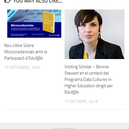
YOU MAY ALSO LIKE...
Nou Llibre Sobre
Microcredencials amb la
Participació d’Edul@b
Visiting Scholar – Bonnie
15 SETEMBRE, 2025
Stewart en el context del
Programa Data Cultures in
Higher Education dirigit per
Edul@b
17 OCTUBRE, 2019