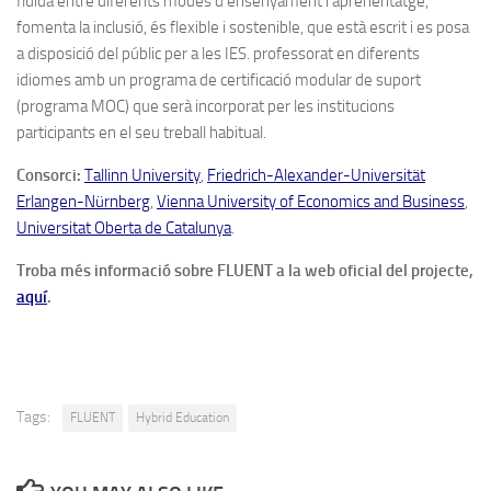
fluïda entre diferents modes d’ensenyament i aprenentatge,
fomenta la inclusió, és flexible i sostenible, que està escrit i es posa
a disposició del públic per a les IES. professorat en diferents
idiomes amb un programa de certificació modular de suport
(programa MOC) que serà incorporat per les institucions
participants en el seu treball habitual.
Consorci:
Tallinn University
,
Friedrich-Alexander-Universität
Erlangen-Nürnberg
,
Vienna University of Economics and Business
,
Universitat Oberta de Catalunya
.
Troba més informació sobre FLUENT a la web oficial del projecte,
aquí
.
Tags:
FLUENT
Hybrid Education