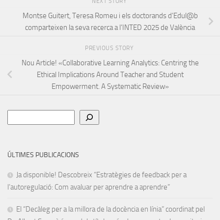
NEXT STORY
Montse Guitert, Teresa Romeu i els doctorands d’Edul@b
comparteixen la seva recerca a l’INTED 2025 de València
PREVIOUS STORY
Nou Article! «Collaborative Learning Analytics: Centring the
Ethical Implications Around Teacher and Student
Empowerment. A Systematic Review»
Cerca
ÚLTIMES PUBLICACIONS
Ja disponible! Descobreix “Estratègies de feedback per a
l’autoregulació: Com avaluar per aprendre a aprendre”
El “Decàleg per a la millora de la docència en línia” coordinat pel