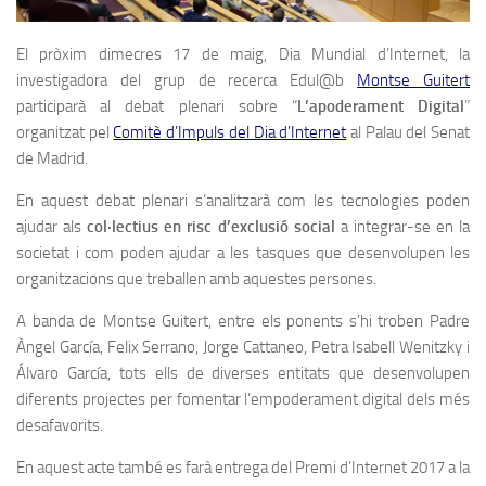
El pròxim dimecres 17 de maig, Dia Mundial d’Internet, la
investigadora del grup de recerca Edul@b
Montse Guitert
participarà al debat plenari sobre “
L’apoderament Digital
”
organitzat pel
Comitè d’Impuls del Dia d’Internet
al Palau del Senat
de Madrid.
En aquest debat plenari s’analitzarà com les tecnologies poden
ajudar als
col·lectius en risc d’exclusió social
a integrar-se en la
societat i com poden ajudar a les tasques que desenvolupen les
organitzacions que treballen amb aquestes persones.
A banda de Montse Guitert, entre els ponents s’hi troben Padre
Àngel García, Felix Serrano, Jorge Cattaneo, Petra Isabell Wenitzky i
Álvaro García, tots ells de diverses entitats que desenvolupen
diferents projectes per fomentar l’empoderament digital dels més
desafavorits.
En aquest acte també es farà entrega del Premi d’Internet 2017 a la