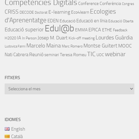
Competències Digitals
Conference
Conferència
Congres
Ecologies
CRISS
E-learning
Eco4learn
DECODE
Doctorat
d'Aprenentatge
EDEN
Educació en línia
Educació
Educació Oberta
Edul@b
Educació superior
EPICA
EMMA
ETHE
Feedback
Lourdes Guàrdia
IA
Josep M. Duart
H2020
In Person
Kick-off meeting
Marcelo Maina
Montse Guitert
MOOC
Marc Romero
Ludovica Fanni
TIC
webinar
Nati Cabrera
Reunió
Teresa Romeu
seminari
UOC
FITXERS
Fitxers
IDIOMES
English
Català