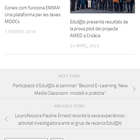
Coneix com funciona EMMA!
Una plataforma per les teves
MOOCs
Edul@b presenta resultats de
la prova pilot del projecte
1 FEBRER, 2016
AMED a Croàcia
24 MARÇ, 2022
NEXT STORY
Participació d’Edul@b al seminari “Beyond E-Learning. New
Media Classroom: modelli e pratiche”
PREVIOUS STORY
La professora Pauline Ernest recorda la seva experiència i
activitat investigadora amb el grup de recerca Edul@b