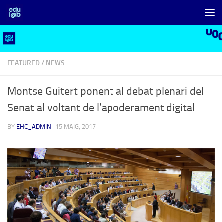
Skip to content
FEATURED
/
NEWS
Montse Guitert ponent al debat plenari del
Senat al voltant de l’apoderament digital
BY
EHC_ADMIN
·
15 MAIG, 2017