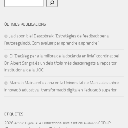
Cerca
ÚLTIMES PUBLICACIONS
Ja disponible! Descobreix “Estratègies de feedback per a
l’autoregulació: Com avaluar per aprendre a aprendre”
El “Decàleg per a la millora de la docència en línia” coordinat pel
Dr. Albert Sangrà és un dels títols més descarregats al repositori
institucional de la UOC
Marcelo Maina reflexiona en la Universitat de Manizales sobre
innovació educativa i transformació digital en l’educació superior
ETIQUETES
2026
CODUR
All educational levels
article
Actitud Digital
Avaluació
AI