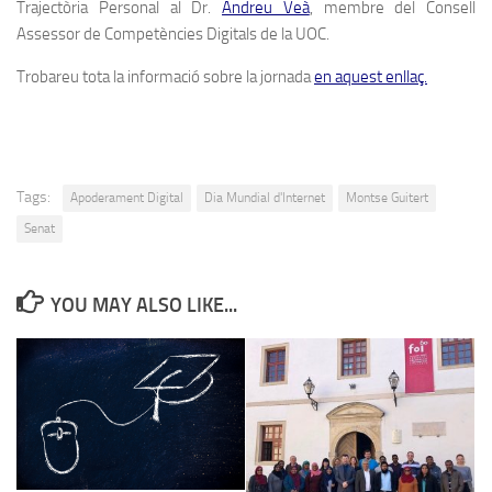
Trajectòria Personal al Dr.
Andreu Veà
, membre del Consell
Assessor de Competències Digitals de la UOC.
Trobareu tota la informació sobre la jornada
en aquest enllaç.
Tags:
Apoderament Digital
Dia Mundial d'Internet
Montse Guitert
Senat
YOU MAY ALSO LIKE...