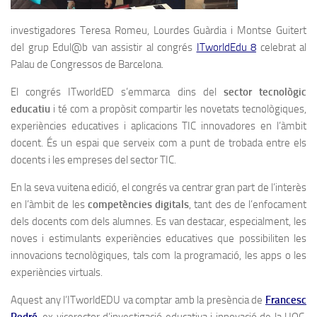
investigadores Teresa Romeu, Lourdes Guàrdia i Montse Guitert
del grup Edul@b van assistir al congrés
ITworldEdu 8
celebrat al
Palau de Congressos de Barcelona.
El congrés ITworldED s’emmarca dins del
sector tecnològic
educatiu
i té com a propòsit compartir les novetats tecnològiques,
experiències educatives i aplicacions TIC innovadores en l’àmbit
docent. És un espai que serveix com a punt de trobada entre els
docents i les empreses del sector TIC.
En la seva vuitena edició, el congrés va centrar gran part de l’interès
en l’àmbit de les
competències digitals
, tant des de l’enfocament
dels docents com dels alumnes. Es van destacar, especialment, les
noves i estimulants experiències educatives que possibiliten les
innovacions tecnològiques, tals com la programació, les apps o les
experiències virtuals.
Aquest any l’ITworldEDU va comptar amb la presència de
Francesc