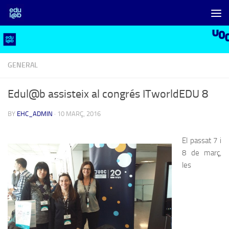
Skip to content
GENERAL
Edul@b assisteix al congrés ITworldEDU 8
BY
EHC_ADMIN
·
10 MARÇ, 2016
El passat 7 i
8 de març,
les