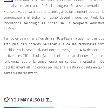
Pedró
, ex vicerector d’investigació educativa i innovació de la UOC,
el qual va impartir la conferència inaugural. En la seva xerrada, en
Francesc va senyalar que la tecnologia és un element clau per la
comunicació i el treball en equip docent i que, per tant, les
innovacions tecnològiques poden ser la tempesta educativa
perfecta.
També es va animar a
l’ús de les TIC a l’aula
, ja que mentres que
gran part dels docents perceben l’ús de les tecnologies com
positius en la seva actividad docent, menys del 40% de docents
utilitzen les TIC a l’aula. No obstant, al parlar d’innovació, es va
reflexionar sobre la conveniència en conèixer i estudiar més
detalladament els indicadors per saber si s’està innovant i en quin
sentit s’està realitzant.
YOU MAY ALSO LIKE...