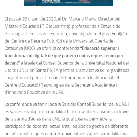
El passat 28 d’abril de 2026, el Dr. Marcelo Maina, Director del
Màster d’Educació i TIC (eLearning), professor dels Estudis de
Psicologia i Ciències de l’Educació, i investigador del grup Edul@b
del Centre de Recerca FuturEd de la Universitat Oberta de
Catalunya (UOC), va oferir la conferencia
“Educació superior i
transformació digital: de què parlem i quins reptes tenim per
davant”
a la sala del Consell Superior de la Universitat Nacional del
Litoral (UNL), en Santa Fe, l’Argentina. L’activitat va ser organitzada
conjuntament per la Direcció de Comunicació Institucional i el
Centre d’Educació i Tecnologies de la Secretaria Acadèmica i
d’Innovació Educativa de la UNL.
La conferència va tenir lloc a la Sala del Consell Superior de la UNL i
es va desenvolupar en modalitat híbrida sent retransmesa a través
del sistema d’aules de la UNL, la qual cosa va permetre la
participació de docents, estudiants i equips de gestió de diferents
unitats acadèmiques i centres universitaris. Aquesta modalitat va