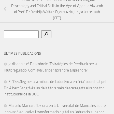
Psychology and Critical Skills in the Age of Agentic AI» amb
el Prof. Dr. Yoshija Walter, Dijous 4 de Juny a les 15:00h
(CET)
Cerca
ÚLTIMES PUBLICACIONS
Ja disponible! Descobreix “Estratègies de feedback per a
l’autoregulació: Com avaluar per aprendre a aprendre”
El “Decàleg per a la millora de la docència en línia” coordinat pel
Dr. Albert Sangrà és un dels títols més descarregats al repositori
institucional de la UOC
Marcelo Maina reflexiona en la Universitat de Manizales sobre
innovació educativa i transformació digital en l’educació superior