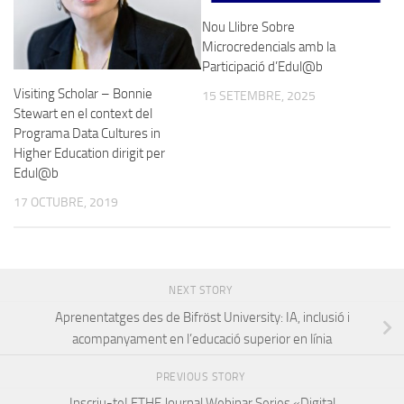
Nou Llibre Sobre
Microcredencials amb la
Participació d’Edul@b
Visiting Scholar – Bonnie
15 SETEMBRE, 2025
Stewart en el context del
Programa Data Cultures in
Higher Education dirigit per
Edul@b
17 OCTUBRE, 2019
NEXT STORY
Aprenentatges des de Bifröst University: IA, inclusió i
acompanyament en l’educació superior en línia
PREVIOUS STORY
Inscriu-te! ETHE Journal Webinar Series «Digital