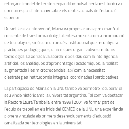
reforçar el model de territori expandit impulsat per la institució i va
obrir un espai d’intercanvi sobre els reptes actuals de l’educació
superior.
Durant la seva intervenció, Maina va proposar una aproximació al
concepte de transformació digital entesa no sols com a incorporació
de tecnologies, sinó com un procés institucional que reconfigura
pràctiques pedagògiques, dinàmiques organitzatives i entorns
tecnològics. La xerrada va abordar eixos clau com la intel·ligència
artificial, les analítiques d’aprenentatge i acadèmiques, la realitat
augmentada i les microcredencials, així com la necessitat
d’estratègies institucionals integrals, coordinades i participatives.
La participació de Maina en la UNL també va permetre recuperar el
seu vincle històric amb la universitat argentina. Tal com va destacar
la Rectora Laura Tarabella, entre 1999 i 2001 va formar part de
l’equip de treball en els inicis del CEMED de la UNL, una experiència
pionera vinculada als primers desenvolupaments d’educació
canalitzada per tecnologies en la universitat.