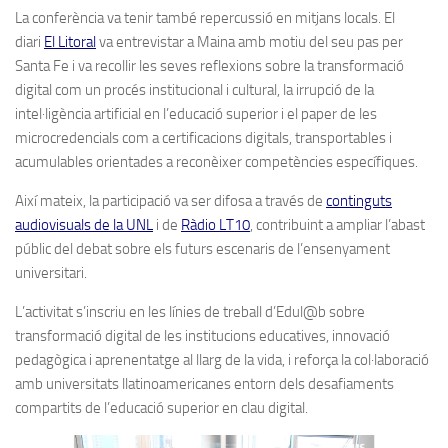
La conferència va tenir també repercussió en mitjans locals. El
diari
El Litoral
va entrevistar a Maina amb motiu del seu pas per
Santa Fe i va recollir les seves reflexions sobre la transformació
digital com un procés institucional i cultural, la irrupció de la
intel·ligència artificial en l’educació superior i el paper de les
microcredencials com a certificacions digitals, transportables i
acumulables orientades a reconèixer competències específiques.
Així mateix, la participació va ser difosa a través de
continguts
audiovisuals de la UNL
i de
Ràdio LT10
, contribuint a ampliar l’abast
públic del debat sobre els futurs escenaris de l’ensenyament
universitari.
L’activitat s’inscriu en les línies de treball d’Edul@b sobre
transformació digital de les institucions educatives, innovació
pedagògica i aprenentatge al llarg de la vida, i reforça la col·laboració
amb universitats llatinoamericanes entorn dels desafiaments
compartits de l’educació superior en clau digital.