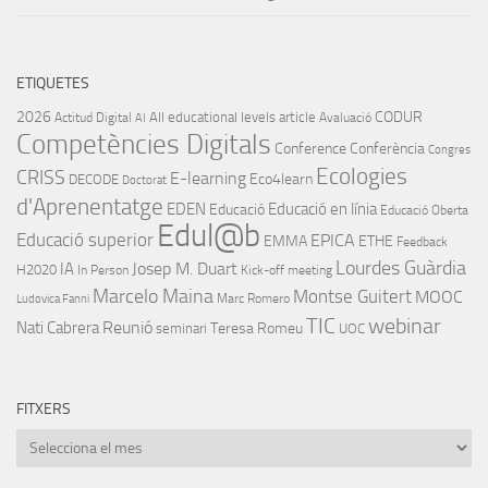
ETIQUETES
2026
CODUR
All educational levels
article
Actitud Digital
Avaluació
AI
Competències Digitals
Conference
Conferència
Congres
Ecologies
CRISS
E-learning
Eco4learn
DECODE
Doctorat
d'Aprenentatge
EDEN
Educació en línia
Educació
Educació Oberta
Edul@b
Educació superior
EPICA
EMMA
ETHE
Feedback
Lourdes Guàrdia
IA
Josep M. Duart
H2020
In Person
Kick-off meeting
Marcelo Maina
Montse Guitert
MOOC
Marc Romero
Ludovica Fanni
TIC
webinar
Nati Cabrera
Reunió
Teresa Romeu
seminari
UOC
FITXERS
Fitxers