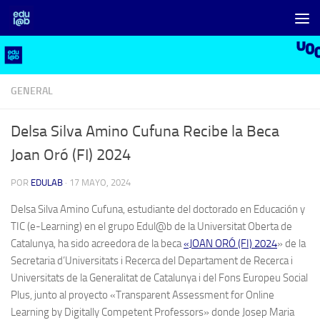
Saltar al contenido
GENERAL
Delsa Silva Amino Cufuna Recibe la Beca
Joan Oró (FI) 2024
POR
EDULAB
·
17 MAYO, 2024
Delsa Silva Amino Cufuna, estudiante del doctorado en Educación y
TIC (e-Learning) en el grupo Edul@b de la Universitat Oberta de
Catalunya, ha sido acreedora de la beca
«JOAN ORÓ (FI) 2024
» de la
Secretaria d’Universitats i Recerca del Departament de Recerca i
Universitats de la Generalitat de Catalunya i del Fons Europeu Social
Plus, junto al proyecto «Transparent Assessment for Online
Learning by Digitally Competent Professors» donde Josep Maria