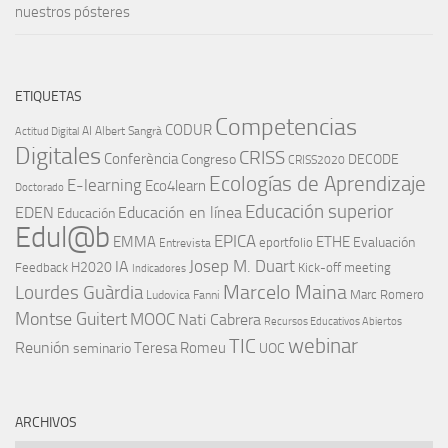
nuestros pósteres
ETIQUETAS
Competencias
CODUR
AI
Albert Sangrà
Actitud Digital
Digitales
CRISS
Conferència
Congreso
DECODE
CRISS2020
Ecologías de Aprendizaje
E-learning
Eco4learn
Doctorado
Educación superior
EDEN
Educación en línea
Educación
Edul@b
EPICA
EMMA
ETHE
Evaluación
eportfolio
Entrevista
IA
Josep M. Duart
H2020
Feedback
Kick-off meeting
Indicadores
Marcelo Maina
Lourdes Guàrdia
Marc Romero
Ludovica Fanni
Montse Guitert
MOOC
Nati Cabrera
Recursos Educativos Abiertos
TIC
webinar
Reunión
Teresa Romeu
seminario
UOC
ARCHIVOS