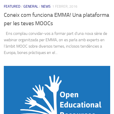
FEATURED
/
GENERAL
/
NEWS
1 FEBRER, 2016
Coneix com funciona EMMA! Una plataforma
per les teves MOOCs
Ens complau convidar-vos a formar part d’una nova sèrie de
webinar organitzada per EMMA, on es parla amb experts en
l’àmbit MOOC sobre diversos temes, inclosos tendències a
Europa, bones pràctiques en el...