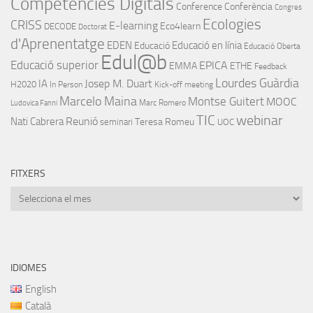
Competències Digitals
Conference
Conferència
Congres
Ecologies
CRISS
E-learning
Eco4learn
DECODE
Doctorat
d'Aprenentatge
EDEN
Educació en línia
Educació
Educació Oberta
Edul@b
Educació superior
EPICA
EMMA
ETHE
Feedback
Lourdes Guàrdia
IA
Josep M. Duart
H2020
In Person
Kick-off meeting
Marcelo Maina
Montse Guitert
MOOC
Marc Romero
Ludovica Fanni
TIC
webinar
Nati Cabrera
Reunió
Teresa Romeu
seminari
UOC
FITXERS
Fitxers
IDIOMES
English
Català