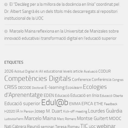
El “Decàleg per a la millora de la docència en línia” coordinat pel
Dr. Albert Sangrà és un dels títols més descarregats al repositori
institucional de la UOC
Marcelo Maina reflexiona en la Universitat de Manizales sobre
innovació educativa i transformació digital en l’educació superior
ETIQUETES
2026
CODUR
All educational levels
article
Actitud Digital
Avaluació
AI
Competències Digitals
Conference
Conferència
Congres
Ecologies
CRISS
E-learning
Eco4learn
DECODE
Doctorat
d'Aprenentatge
EDEN
Educació en línia
Educació
Educació Oberta
Edul@b
Educació superior
EPICA
EMMA
ETHE
Feedback
Lourdes Guàrdia
IA
Josep M. Duart
H2020
In Person
Kick-off meeting
Marcelo Maina
Montse Guitert
MOOC
Marc Romero
Ludovica Fanni
TIC
webinar
Nati Cabrera
Reunió
Teresa Romeu
seminari
UOC