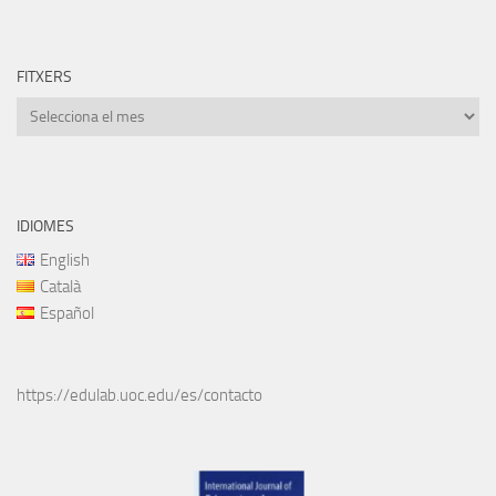
FITXERS
Fitxers
IDIOMES
English
Català
Español
https://edulab.uoc.edu/es/contacto