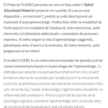
El Projecte FLUENT presenta un curs en línia sobre l’
Hybrid
Educational Model
del projecte en castellà. El curs ja està
disponible i, en inscriure’t, podràs accedir directament als
materials d’autoaprenentatge. Podeu triar entre la modalitat de
Participació o la modalitat de Graduació, més interactiva, amb
elements col·laboratius addicionals i comentaris de persones
expertes. Si voleu seguir la ruta d’aprenentatge suggerida,
planifiqueu unes 3 hores a la setmana. De totes maneres, pots
progressar al teu ritme!
El model FLUENT és un enfocament innovador de planificació de
cursos universitaris basat en la psicologia de l’aprenentatge.
Es
distingeix per adoptar una perspectiva totalment en línia, posant
èmfasi en elements recolzats per l’evidència com la comprensió
profunda, la planificació precisa i els elements d’estructuració crítics
com ara el temps, l’espai, la tecnologia, l’agència dels estudiants i la
reflexivitat dels professors. Amb el suport de les teories de la
psicologia cognitiva, considera l’aprenentatge com un procés actiu
de construcció de coneixement, que introdueix camins