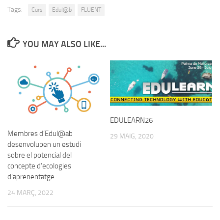
Tags:
Curs
Edul@b
FLUENT
YOU MAY ALSO LIKE...
EDULEARN26
Membres d’Edul@ab
29 MAIG, 2020
desenvolupen un estudi
sobre el potencial del
concepte d’ecologies
d’aprenentatge
24 MARÇ, 2022