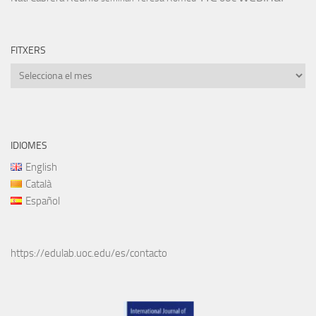
FITXERS
Fitxers
IDIOMES
English
Català
Español
https://edulab.uoc.edu/es/contacto