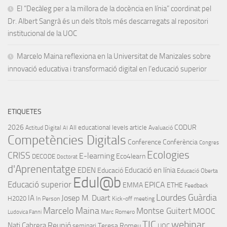
El “Decàleg per a la millora de la docència en línia” coordinat pel
Dr. Albert Sangrà és un dels títols més descarregats al repositori
institucional de la UOC
Marcelo Maina reflexiona en la Universitat de Manizales sobre
innovació educativa i transformació digital en l’educació superior
ETIQUETES
2026
CODUR
All educational levels
article
Actitud Digital
Avaluació
AI
Competències Digitals
Conference
Conferència
Congres
Ecologies
CRISS
E-learning
Eco4learn
DECODE
Doctorat
d'Aprenentatge
EDEN
Educació en línia
Educació
Educació Oberta
Edul@b
Educació superior
EPICA
EMMA
ETHE
Feedback
Lourdes Guàrdia
IA
Josep M. Duart
H2020
In Person
Kick-off meeting
Marcelo Maina
Montse Guitert
MOOC
Marc Romero
Ludovica Fanni
TIC
webinar
Nati Cabrera
Reunió
Teresa Romeu
seminari
UOC