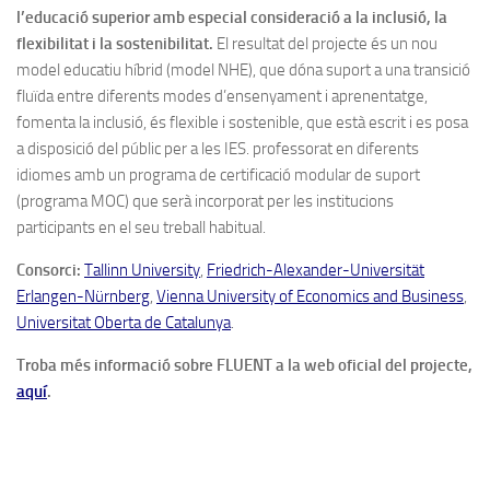
l’educació superior amb especial consideració a la inclusió, la
flexibilitat i la sostenibilitat.
El resultat del projecte és un nou
model educatiu híbrid (model NHE), que dóna suport a una transició
fluïda entre diferents modes d’ensenyament i aprenentatge,
fomenta la inclusió, és flexible i sostenible, que està escrit i es posa
a disposició del públic per a les IES. professorat en diferents
idiomes amb un programa de certificació modular de suport
(programa MOC) que serà incorporat per les institucions
participants en el seu treball habitual.
Consorci:
Tallinn University
,
Friedrich-Alexander-Universität
Erlangen-Nürnberg
,
Vienna University of Economics and Business
,
Universitat Oberta de Catalunya
.
Troba més informació sobre FLUENT a la web oficial del projecte,
aquí
.