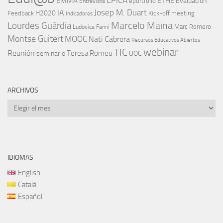
EMMA
ETHE
Evaluación
eportfolio
Entrevista
IA
Josep M. Duart
H2020
Feedback
Kick-off meeting
Indicadores
Marcelo Maina
Lourdes Guàrdia
Marc Romero
Ludovica Fanni
Montse Guitert
MOOC
Nati Cabrera
Recursos Educativos Abiertos
TIC
webinar
Reunión
Teresa Romeu
seminario
UOC
ARCHIVOS
Archivos
IDIOMAS
English
Català
Español