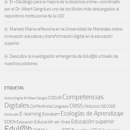
El «Decálogo para la mejora de la docencia online» coordinado
por el Dr. Albert Sangrà es uno de los títulos más descargados al
repositorio institucional de la UOC
Marcelo Maina reflexiona en la Universidad de Manizales sobre
innovación educativa y transformación digital en la educación
superior
Descubre la investigación emergente de Edul@b a través de
nuestros pósteres
ETIQUETAS
Competencias
CODUR
AI
Albert Sangrà
Actitud Digital
Digitales
CRISS
Conferència
Congreso
DECODE
CRISS2020
Ecologías de Aprendizaje
E-learning
Eco4learn
Doctorado
Educación superior
EDEN
Educación en línea
Educación
Edul@b
EPICA