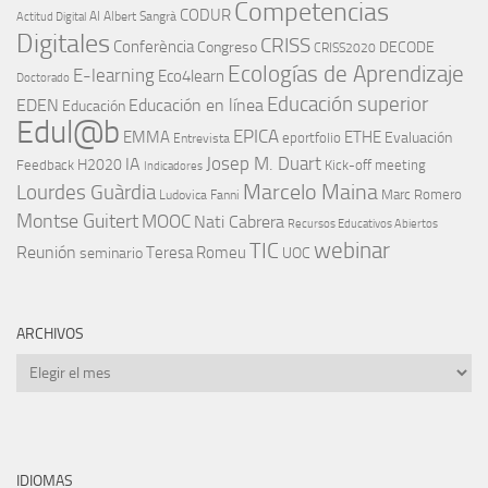
Competencias
CODUR
AI
Albert Sangrà
Actitud Digital
Digitales
CRISS
Conferència
Congreso
DECODE
CRISS2020
Ecologías de Aprendizaje
E-learning
Eco4learn
Doctorado
Educación superior
EDEN
Educación en línea
Educación
Edul@b
EPICA
EMMA
ETHE
Evaluación
eportfolio
Entrevista
IA
Josep M. Duart
H2020
Feedback
Kick-off meeting
Indicadores
Marcelo Maina
Lourdes Guàrdia
Marc Romero
Ludovica Fanni
Montse Guitert
MOOC
Nati Cabrera
Recursos Educativos Abiertos
TIC
webinar
Reunión
Teresa Romeu
seminario
UOC
ARCHIVOS
Archivos
IDIOMAS