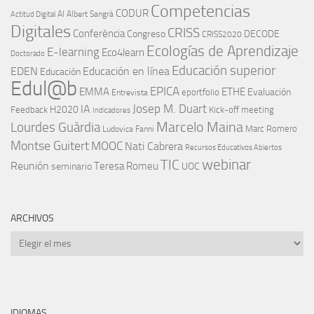
Competencias
CODUR
AI
Albert Sangrà
Actitud Digital
Digitales
CRISS
Conferència
Congreso
DECODE
CRISS2020
Ecologías de Aprendizaje
E-learning
Eco4learn
Doctorado
Educación superior
EDEN
Educación en línea
Educación
Edul@b
EPICA
EMMA
ETHE
Evaluación
eportfolio
Entrevista
IA
Josep M. Duart
H2020
Feedback
Kick-off meeting
Indicadores
Marcelo Maina
Lourdes Guàrdia
Marc Romero
Ludovica Fanni
Montse Guitert
MOOC
Nati Cabrera
Recursos Educativos Abiertos
TIC
webinar
Reunión
Teresa Romeu
seminario
UOC
ARCHIVOS
Archivos
IDIOMAS