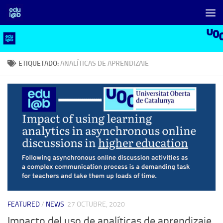
Saltar al contenido
ETIQUETADO:
ANALÍTICAS DE APRENDIZAJE
FEATURED
/
NEWS
27 OCTUBRE, 2020
Impacto del uso de analíticas de aprendizaje