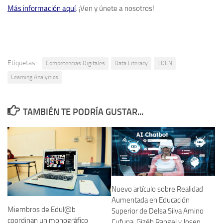
Más información aquí
. ¡Ven y únete a nosotros!
Etiquetas:
Competencias Digitales
Data Literacy
EDEN
Learning Analyitics
TAMBIÉN TE PODRÍA GUSTAR...
Nuevo artículo sobre Realidad
Aumentada en Educación
Miembros de Edul@b
Superior de Delsa Silva Amino
coordinan un monográfico
Cufuna, Gizéh Rangel y Josep