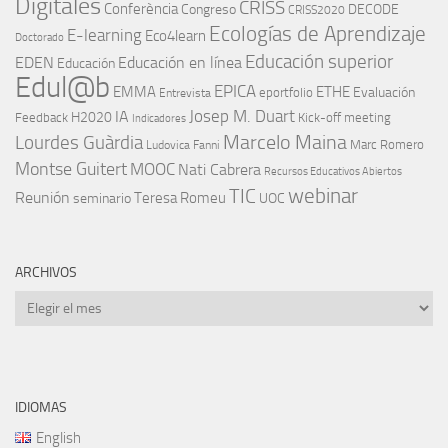
Digitales
CRISS
Conferència
Congreso
DECODE
CRISS2020
Ecologías de Aprendizaje
E-learning
Eco4learn
Doctorado
Educación superior
EDEN
Educación en línea
Educación
Edul@b
EPICA
EMMA
ETHE
Evaluación
eportfolio
Entrevista
IA
Josep M. Duart
H2020
Feedback
Kick-off meeting
Indicadores
Marcelo Maina
Lourdes Guàrdia
Marc Romero
Ludovica Fanni
Montse Guitert
MOOC
Nati Cabrera
Recursos Educativos Abiertos
TIC
webinar
Reunión
Teresa Romeu
seminario
UOC
ARCHIVOS
Archivos
IDIOMAS
English