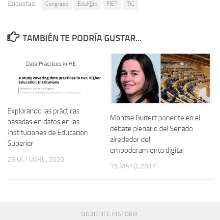
Etiquetas:
Congreso
Edul@b
FIET
TIC
TAMBIÉN TE PODRÍA GUSTAR...
Explorando las prácticas
Montse Guitert ponente en el
basadas en datos en las
debate plenario del Senado
Instituciones de Educación
alrededor del
Superior
empoderamiento digital
23 OCTUBRE, 2020
15 MAYO, 2017
SIGUIENTE HISTORIA