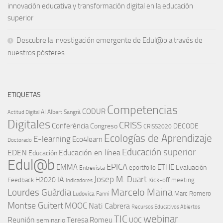
innovación educativa y transformación digital en la educación
superior
Descubre la investigación emergente de Edul@b a través de
nuestros pósteres
ETIQUETAS
Competencias
CODUR
AI
Albert Sangrà
Actitud Digital
Digitales
CRISS
Conferència
Congreso
DECODE
CRISS2020
Ecologías de Aprendizaje
E-learning
Eco4learn
Doctorado
Educación superior
EDEN
Educación en línea
Educación
Edul@b
EPICA
EMMA
ETHE
Evaluación
eportfolio
Entrevista
IA
Josep M. Duart
H2020
Feedback
Kick-off meeting
Indicadores
Marcelo Maina
Lourdes Guàrdia
Marc Romero
Ludovica Fanni
Montse Guitert
MOOC
Nati Cabrera
Recursos Educativos Abiertos
TIC
webinar
Reunión
Teresa Romeu
seminario
UOC