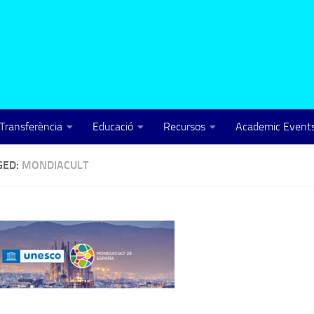
Transferència
Educació
Recursos
Academic Events
GED:
MONDIACULT