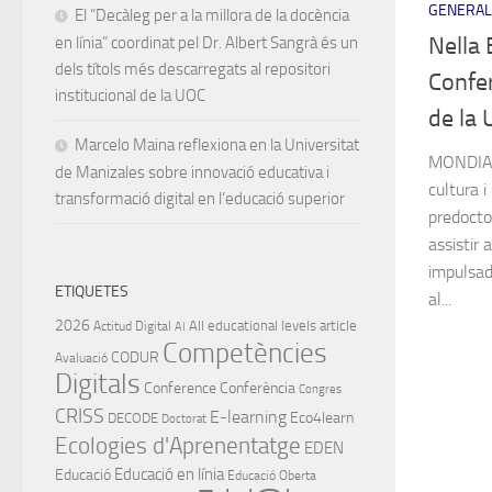
GENERAL
El “Decàleg per a la millora de la docència
Nella 
en línia” coordinat pel Dr. Albert Sangrà és un
dels títols més descarregats al repositori
Confe
institucional de la UOC
de la
Marcelo Maina reflexiona en la Universitat
MONDIAC
de Manizales sobre innovació educativa i
cultura i
transformació digital en l’educació superior
predocto
assistir
impulsad
ETIQUETES
al...
2026
All educational levels
article
Actitud Digital
AI
Competències
CODUR
Avaluació
Digitals
Conference
Conferència
Congres
CRISS
E-learning
Eco4learn
DECODE
Doctorat
Ecologies d'Aprenentatge
EDEN
Educació en línia
Educació
Educació Oberta