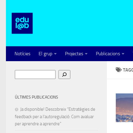
Skip to content
Notícies
El grup
Projectes
Publicacions
TAG
Cerca
ÚLTIMES PUBLICACIONS
Ja disponible! Descobreix “Estratègies de
feedback per a l’autoregulació: Com avaluar
per aprendre a aprendre”