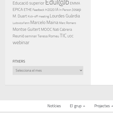
Edul@b
Educació superior
EMMA
EPICA
IA
Josep
ETHE
H2020
Feedback
In Person
Lourdes Guàrdia
M. Duart
Kick-off meeting
Marcelo Maina
Marc Romero
Ludovica Fanni
Montse Guitert
MOOC
Nati Cabrera
TIC
Reunió
Teresa Romeu
seminari
UOC
webinar
FITXERS
Fitxers
Notícies
El grup
Projectes