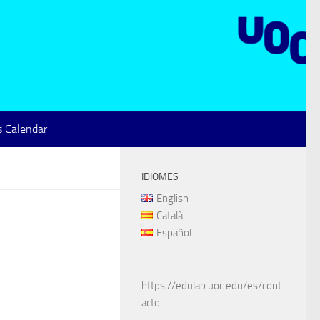
 Calendar
IDIOMES
English
Català
Español
https://edulab.uoc.edu/es/cont
acto