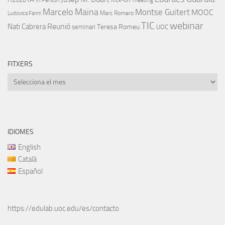
Marcelo Maina
Montse Guitert
MOOC
Marc Romero
Ludovica Fanni
TIC
webinar
Nati Cabrera
Reunió
Teresa Romeu
seminari
UOC
FITXERS
Fitxers
IDIOMES
English
Català
Español
https://edulab.uoc.edu/es/contacto