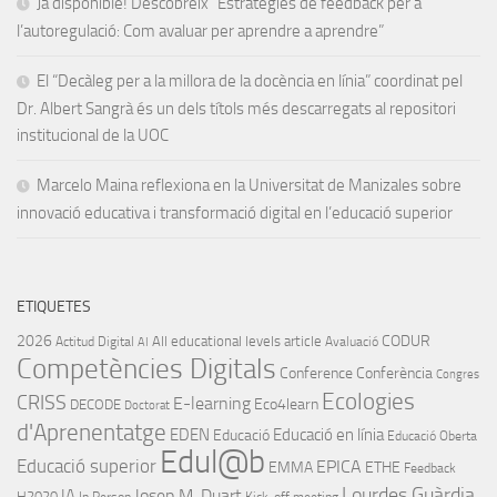
Ja disponible! Descobreix “Estratègies de feedback per a
l’autoregulació: Com avaluar per aprendre a aprendre”
El “Decàleg per a la millora de la docència en línia” coordinat pel
Dr. Albert Sangrà és un dels títols més descarregats al repositori
institucional de la UOC
Marcelo Maina reflexiona en la Universitat de Manizales sobre
innovació educativa i transformació digital en l’educació superior
ETIQUETES
2026
CODUR
All educational levels
article
Actitud Digital
Avaluació
AI
Competències Digitals
Conference
Conferència
Congres
Ecologies
CRISS
E-learning
Eco4learn
DECODE
Doctorat
d'Aprenentatge
EDEN
Educació en línia
Educació
Educació Oberta
Edul@b
Educació superior
EPICA
EMMA
ETHE
Feedback
Lourdes Guàrdia
IA
Josep M. Duart
H2020
In Person
Kick-off meeting