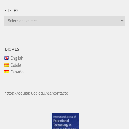
FITXERS
Fitxers
IDIOMES
English
Català
Español
https://edulab.uoc.edu/es/contacto