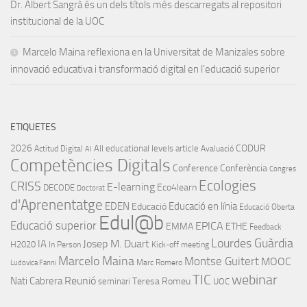
Dr. Albert Sangrà és un dels títols més descarregats al repositori
institucional de la UOC
Marcelo Maina reflexiona en la Universitat de Manizales sobre
innovació educativa i transformació digital en l’educació superior
ETIQUETES
2026
CODUR
All educational levels
article
Actitud Digital
Avaluació
AI
Competències Digitals
Conference
Conferència
Congres
Ecologies
CRISS
E-learning
Eco4learn
DECODE
Doctorat
d'Aprenentatge
EDEN
Educació en línia
Educació
Educació Oberta
Edul@b
Educació superior
EPICA
EMMA
ETHE
Feedback
Lourdes Guàrdia
IA
Josep M. Duart
H2020
In Person
Kick-off meeting
Marcelo Maina
Montse Guitert
MOOC
Marc Romero
Ludovica Fanni
TIC
webinar
Nati Cabrera
Reunió
Teresa Romeu
seminari
UOC