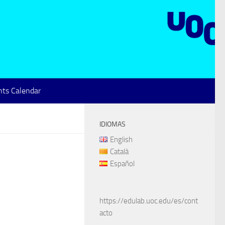
ts Calendar
IDIOMAS
English
Català
Español
https://edulab.uoc.edu/es/cont
acto