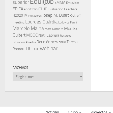
Edul@b
superior
EMMA
Entrevista
EPICA
ETHE
Evaluación
eportfolio
Feedback
IA
Josep M. Duart
H2020
Kick-off
Indicadores
Lourdes Guàrdia
meeting
Ludovica Fanni
Marcelo Maina
Montse
Marc Romero
Guitert
MOOC
Nati Cabrera
Recursos
Reunión
Teresa
seminario
Educativos Abiertos
TIC
webinar
Romeu
UOC
ARCHIVOS
Archivos
Noticias
Grupo
Proyectos