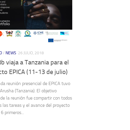
D
/
NEWS
26 JULIO, 2018
 viaja a Tanzania para el
to EPICA (11-13 de julio)
da reunión presencial de EPICA tuvo
 Arusha (Tanzania). El objetivo
l de la reunión fue compartir con todos
os las tareas y el avance del proyecto
6 primeros...