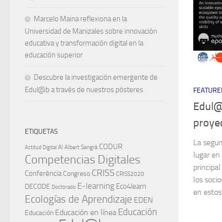
Marcelo Maina reflexiona en la
Universidad de Manizales sobre innovación
educativa y transformación digital en la
educación superior
Descubre la investigación emergente de
Edul@b a través de nuestros pósteres
FEATURE
Edul@b
proyec
ETIQUETAS
La segun
CODUR
AI
Albert Sangrà
Actitud Digital
lugar en
Competencias Digitales
principa
CRISS
Conferència
Congreso
CRISS2020
los soci
E-learning
Eco4learn
DECODE
Doctorado
en estos 
Ecologías de Aprendizaje
EDEN
Educación
Educación en línea
Educación