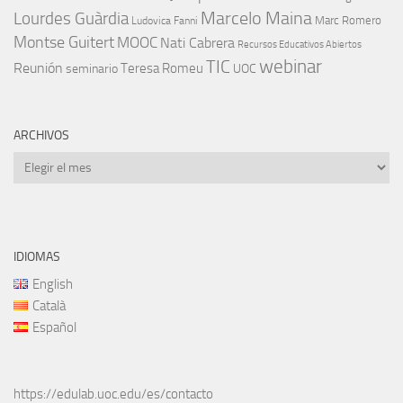
Marcelo Maina
Lourdes Guàrdia
Marc Romero
Ludovica Fanni
Montse Guitert
MOOC
Nati Cabrera
Recursos Educativos Abiertos
TIC
webinar
Reunión
Teresa Romeu
seminario
UOC
ARCHIVOS
Archivos
IDIOMAS
English
Català
Español
https://edulab.uoc.edu/es/contacto