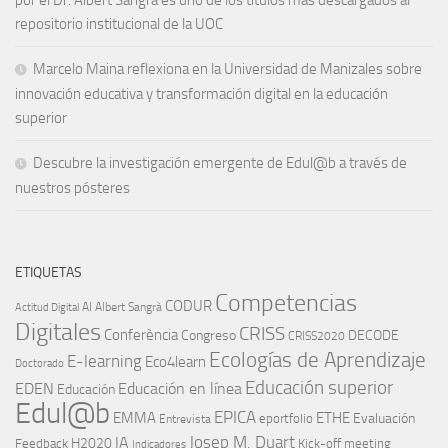
repositorio institucional de la UOC
Marcelo Maina reflexiona en la Universidad de Manizales sobre
innovación educativa y transformación digital en la educación
superior
Descubre la investigación emergente de Edul@b a través de
nuestros pósteres
ETIQUETAS
Competencias
CODUR
AI
Albert Sangrà
Actitud Digital
Digitales
CRISS
Conferència
Congreso
DECODE
CRISS2020
Ecologías de Aprendizaje
E-learning
Eco4learn
Doctorado
Educación superior
EDEN
Educación en línea
Educación
Edul@b
EPICA
EMMA
ETHE
Evaluación
eportfolio
Entrevista
IA
Josep M. Duart
H2020
Feedback
Kick-off meeting
Indicadores