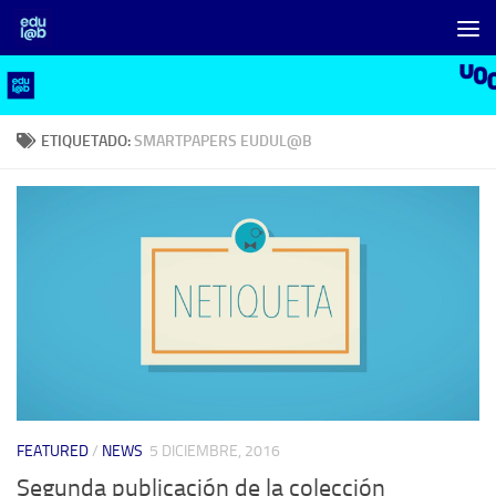
Saltar al contenido
ETIQUETADO:
SMARTPAPERS EUDUL@B
FEATURED
/
NEWS
5 DICIEMBRE, 2016
Segunda publicación de la colección