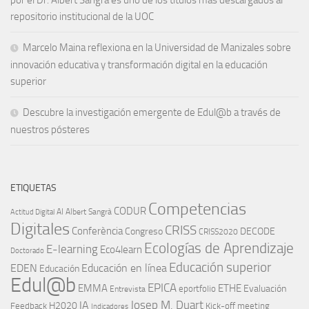
repositorio institucional de la UOC
Marcelo Maina reflexiona en la Universidad de Manizales sobre
innovación educativa y transformación digital en la educación
superior
Descubre la investigación emergente de Edul@b a través de
nuestros pósteres
ETIQUETAS
Competencias
CODUR
AI
Albert Sangrà
Actitud Digital
Digitales
CRISS
Conferència
Congreso
DECODE
CRISS2020
Ecologías de Aprendizaje
E-learning
Eco4learn
Doctorado
Educación superior
EDEN
Educación en línea
Educación
Edul@b
EPICA
EMMA
ETHE
Evaluación
eportfolio
Entrevista
IA
Josep M. Duart
H2020
Feedback
Kick-off meeting
Indicadores