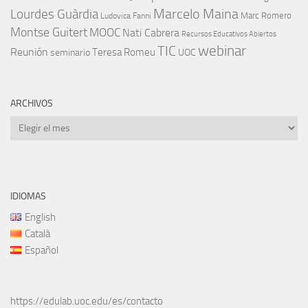
Marcelo Maina
Lourdes Guàrdia
Marc Romero
Ludovica Fanni
Montse Guitert
MOOC
Nati Cabrera
Recursos Educativos Abiertos
TIC
webinar
Reunión
Teresa Romeu
seminario
UOC
ARCHIVOS
Archivos
IDIOMAS
English
Català
Español
https://edulab.uoc.edu/es/contacto