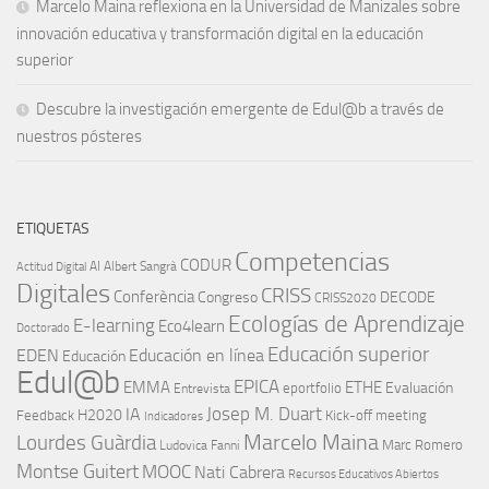
Marcelo Maina reflexiona en la Universidad de Manizales sobre
innovación educativa y transformación digital en la educación
superior
Descubre la investigación emergente de Edul@b a través de
nuestros pósteres
ETIQUETAS
Competencias
CODUR
AI
Albert Sangrà
Actitud Digital
Digitales
CRISS
Conferència
Congreso
DECODE
CRISS2020
Ecologías de Aprendizaje
E-learning
Eco4learn
Doctorado
Educación superior
EDEN
Educación en línea
Educación
Edul@b
EPICA
EMMA
ETHE
Evaluación
eportfolio
Entrevista
IA
Josep M. Duart
H2020
Feedback
Kick-off meeting
Indicadores
Marcelo Maina
Lourdes Guàrdia
Marc Romero
Ludovica Fanni
Montse Guitert
MOOC
Nati Cabrera
Recursos Educativos Abiertos