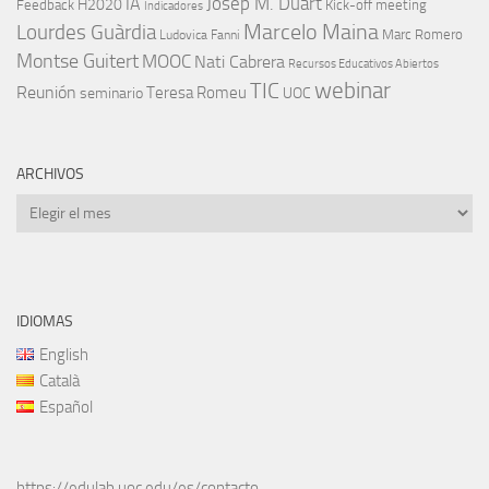
IA
Josep M. Duart
H2020
Feedback
Kick-off meeting
Indicadores
Marcelo Maina
Lourdes Guàrdia
Marc Romero
Ludovica Fanni
Montse Guitert
MOOC
Nati Cabrera
Recursos Educativos Abiertos
TIC
webinar
Reunión
Teresa Romeu
seminario
UOC
ARCHIVOS
Archivos
IDIOMAS
English
Català
Español
https://edulab.uoc.edu/es/contacto