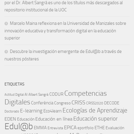
por el Dr. Albert Sangrà es uno de los títulos más descargados al
repositorio institucional de la UOC
Marcelo Maina reflexiona en la Universidad de Manizales sobre
innovación educativa y transformación digital en la educación
superior
Descubre la investigación emergente de Edul@b a través de
nuestros pósteres
ETIQUETAS
Competencias
CODUR
AI
Albert Sangrà
Actitud Digital
Digitales
CRISS
Conferència
Congreso
DECODE
CRISS2020
Ecologías de Aprendizaje
E-learning
Eco4learn
Doctorado
Educación superior
EDEN
Educación en línea
Educación
Edul@b
EPICA
EMMA
ETHE
Evaluación
eportfolio
Entrevista