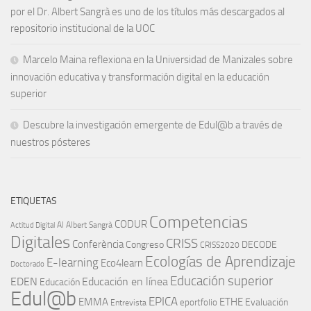
por el Dr. Albert Sangrà es uno de los títulos más descargados al
repositorio institucional de la UOC
Marcelo Maina reflexiona en la Universidad de Manizales sobre
innovación educativa y transformación digital en la educación
superior
Descubre la investigación emergente de Edul@b a través de
nuestros pósteres
ETIQUETAS
Competencias
CODUR
AI
Albert Sangrà
Actitud Digital
Digitales
CRISS
Conferència
Congreso
DECODE
CRISS2020
Ecologías de Aprendizaje
E-learning
Eco4learn
Doctorado
Educación superior
EDEN
Educación en línea
Educación
Edul@b
EPICA
EMMA
ETHE
Evaluación
eportfolio
Entrevista