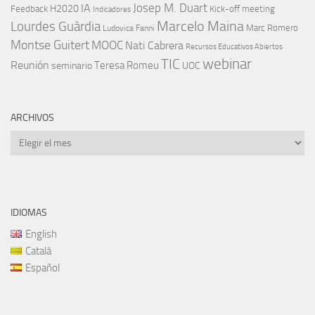
IA
Josep M. Duart
H2020
Feedback
Kick-off meeting
Indicadores
Marcelo Maina
Lourdes Guàrdia
Marc Romero
Ludovica Fanni
Montse Guitert
MOOC
Nati Cabrera
Recursos Educativos Abiertos
TIC
webinar
Reunión
Teresa Romeu
seminario
UOC
ARCHIVOS
Archivos
IDIOMAS
English
Català
Español