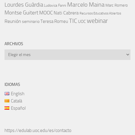
Marcelo Maina
Lourdes Guàrdia
Marc Romero
Ludovica Fanni
Montse Guitert
MOOC
Nati Cabrera
Recursos Educativos Abiertos
TIC
webinar
Reunión
Teresa Romeu
seminario
UOC
ARCHIVOS
Archivos
IDIOMAS
English
Català
Español
https://edulab.uoc.edu/es/contacto