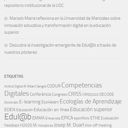
repositorio institucional de la UOC
Marcelo Maina reflexiona en la Universidad de Manizales sobre
innovación educativa y transformación digital en la educación
superior
Descubre la investigación emergente de Edul@b a través de
nuestros pósteres
ETIQUETAS
Competencias
CODUR
AI
Albert Sangrà
Actitud Digital
Digitales
CRISS
Conferència
Congreso
DECODE
CRISS2020
Ecologías de Aprendizaje
E-learning
Eco4learn
Doctorado
Educación superior
EDEN
Educación en línea
Educación
Edul@b
EPICA
EMMA
ETHE
Evaluación
eportfolio
Entrevista
IA
Josep M. Duart
H2020
Feedback
Kick-off meeting
Indicadores