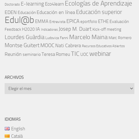
Ecologías de Aprendizaje
E-learning
Eco4learn
Doctorado
Educación superior
EDEN
Educación en línea
Educación
Edul@b
EPICA
EMMA
ETHE
Evaluación
eportfolio
Entrevista
IA
Josep M. Duart
H2020
Feedback
Kick-off meeting
Indicadores
Marcelo Maina
Lourdes Guàrdia
Marc Romero
Ludovica Fanni
Montse Guitert
MOOC
Nati Cabrera
Recursos Educativos Abiertos
TIC
webinar
Reunión
Teresa Romeu
seminario
UOC
ARCHIVOS
Archivos
IDIOMAS
English
Català