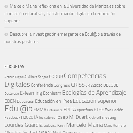
Marcelo Maina reflexiona en la Universidad de Manizales sobre
innovación educativa y transformación digital en la educación
superior
Descubre la investigación emergente de Edul@b a través de
nuestros pósteres
ETIQUETAS
Competencias
CODUR
AI
Albert Sangrà
Actitud Digital
Digitales
CRISS
Conferència
Congreso
DECODE
CRISS2020
Ecologías de Aprendizaje
E-learning
Eco4learn
Doctorado
Educación superior
EDEN
Educación en línea
Educación
Edul@b
EPICA
EMMA
ETHE
Evaluación
eportfolio
Entrevista
IA
Josep M. Duart
H2020
Feedback
Kick-off meeting
Indicadores
Marcelo Maina
Lourdes Guàrdia
Marc Romero
Ludovica Fanni
Montse Guitert
MOOC
Nati Cabrera