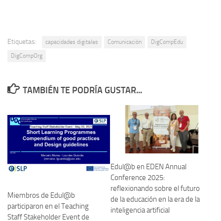
Etiquetas:
capacidades digitales
Comunicación
DigCompEdu
DigCompOrg
TAMBIÉN TE PODRÍA GUSTAR...
Edul@b en EDEN Annual
Conference 2025:
reflexionando sobre el futuro
Miembros de Edul@b
de la educación en la era de la
participaron en el Teaching
inteligencia artificial
Staff Stakeholder Event de