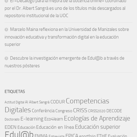
El «Decálogo para la mejora de la docencia online» coordinado
por el Dr. Albert Sangrà es uno de los títulos más descargados al
repositorio institucional de la UOC
Marcelo Maina reflexiona en la Universidad de Manizales sobre
innovación educativa y transformación digital en la educación
superior
Descubre la investigación emergente de Edul@b a través de
nuestros pósteres
ETIQUETAS
Competencias
CODUR
AI
Albert Sangrà
Actitud Digital
Digitales
CRISS
Conferència
Congreso
DECODE
CRISS2020
Ecologías de Aprendizaje
E-learning
Eco4learn
Doctorado
Educación superior
EDEN
Educación en línea
Educación
Edul@b
EPICA
EMMA
ETHE
Evaluación
eportfolio
Entrevista