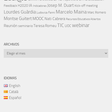
IA
Josep M. Duart
H2020
Feedback
Kick-off meeting
Indicadores
Marcelo Maina
Lourdes Guàrdia
Marc Romero
Ludovica Fanni
Montse Guitert
MOOC
Nati Cabrera
Recursos Educativos Abiertos
TIC
webinar
Reunión
Teresa Romeu
seminario
UOC
ARCHIVOS
Archivos
IDIOMAS
English
Català
Español