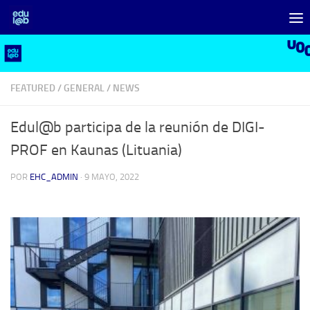
Saltar al contenido
FEATURED
/
GENERAL
/
NEWS
Edul@b participa de la reunión de DIGI-
PROF en Kaunas (Lituania)
POR
EHC_ADMIN
·
9 MAYO, 2022