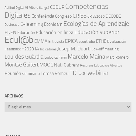
Competencias
CODUR
AI
Albert Sangrà
Actitud Digital
Digitales
CRISS
Conferència
Congreso
DECODE
CRISS2020
Ecologías de Aprendizaje
E-learning
Eco4learn
Doctorado
Educación superior
EDEN
Educación en línea
Educación
Edul@b
EPICA
EMMA
ETHE
Evaluación
eportfolio
Entrevista
IA
Josep M. Duart
H2020
Feedback
Kick-off meeting
Indicadores
Marcelo Maina
Lourdes Guàrdia
Marc Romero
Ludovica Fanni
Montse Guitert
MOOC
Nati Cabrera
Recursos Educativos Abiertos
TIC
webinar
Reunión
Teresa Romeu
seminario
UOC
ARCHIVOS
Archivos