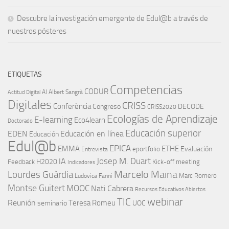
Descubre la investigación emergente de Edul@b a través de
nuestros pósteres
ETIQUETAS
Competencias
CODUR
AI
Albert Sangrà
Actitud Digital
Digitales
CRISS
Conferència
Congreso
DECODE
CRISS2020
Ecologías de Aprendizaje
E-learning
Eco4learn
Doctorado
Educación superior
EDEN
Educación en línea
Educación
Edul@b
EPICA
EMMA
ETHE
Evaluación
eportfolio
Entrevista
IA
Josep M. Duart
H2020
Feedback
Kick-off meeting
Indicadores
Marcelo Maina
Lourdes Guàrdia
Marc Romero
Ludovica Fanni
Montse Guitert
MOOC
Nati Cabrera
Recursos Educativos Abiertos
TIC
webinar
Reunión
Teresa Romeu
seminario
UOC