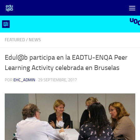
Saltar al contenido
FEATURED
/
NEWS
Edul@b participa en la EADTU-ENQA Peer
Learning Activity celebrada en Bruselas
POR
EHC_ADMIN
·
29 SEPTIEMBRE, 2017