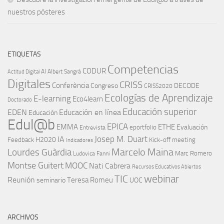
nuestros pósteres
ETIQUETAS
Competencias
CODUR
AI
Albert Sangrà
Actitud Digital
Digitales
CRISS
Conferència
Congreso
DECODE
CRISS2020
Ecologías de Aprendizaje
E-learning
Eco4learn
Doctorado
Educación superior
EDEN
Educación en línea
Educación
Edul@b
EPICA
EMMA
ETHE
Evaluación
eportfolio
Entrevista
IA
Josep M. Duart
H2020
Feedback
Kick-off meeting
Indicadores
Marcelo Maina
Lourdes Guàrdia
Marc Romero
Ludovica Fanni
Montse Guitert
MOOC
Nati Cabrera
Recursos Educativos Abiertos
TIC
webinar
Reunión
Teresa Romeu
seminario
UOC
ARCHIVOS