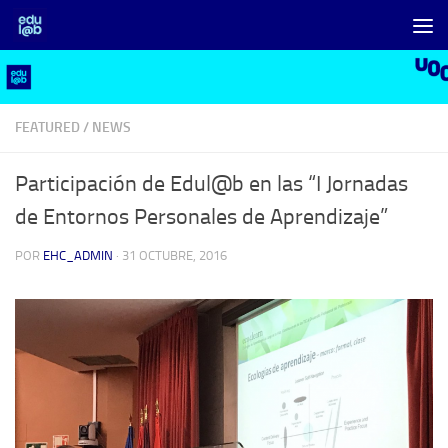
Saltar al contenido
FEATURED
/
NEWS
Participación de Edul@b en las “I Jornadas
de Entornos Personales de Aprendizaje”
POR
EHC_ADMIN
·
31 OCTUBRE, 2016