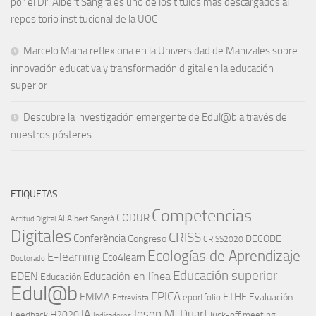
por el Dr. Albert Sangrà es uno de los títulos más descargados al
repositorio institucional de la UOC
Marcelo Maina reflexiona en la Universidad de Manizales sobre
innovación educativa y transformación digital en la educación
superior
Descubre la investigación emergente de Edul@b a través de
nuestros pósteres
ETIQUETAS
Competencias
CODUR
AI
Albert Sangrà
Actitud Digital
Digitales
CRISS
Conferència
Congreso
DECODE
CRISS2020
Ecologías de Aprendizaje
E-learning
Eco4learn
Doctorado
Educación superior
EDEN
Educación en línea
Educación
Edul@b
EPICA
EMMA
ETHE
Evaluación
eportfolio
Entrevista
IA
Josep M. Duart
H2020
Feedback
Kick-off meeting
Indicadores