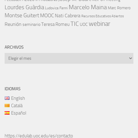
Marcelo Maina
Lourdes Guàrdia
Marc Romero
Ludovica Fanni
Montse Guitert
MOOC
Nati Cabrera
Recursos Educativos Abiertos
TIC
webinar
Reunión
Teresa Romeu
seminario
UOC
ARCHIVOS
Archivos
IDIOMAS
English
Català
Español
https://edulab.uoc.edu/es/contacto