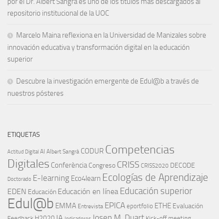
por el Dr. Albert Sangrà es uno de los títulos más descargados al
repositorio institucional de la UOC
Marcelo Maina reflexiona en la Universidad de Manizales sobre
innovación educativa y transformación digital en la educación
superior
Descubre la investigación emergente de Edul@b a través de
nuestros pósteres
ETIQUETAS
Competencias
CODUR
AI
Albert Sangrà
Actitud Digital
Digitales
CRISS
Conferència
Congreso
DECODE
CRISS2020
Ecologías de Aprendizaje
E-learning
Eco4learn
Doctorado
Educación superior
EDEN
Educación en línea
Educación
Edul@b
EPICA
EMMA
ETHE
Evaluación
eportfolio
Entrevista
IA
Josep M. Duart
H2020
Feedback
Kick-off meeting
Indicadores