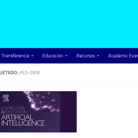
Transferencia
Educación
Recursos
Academic Even
QUETADO:
PLS-SEM