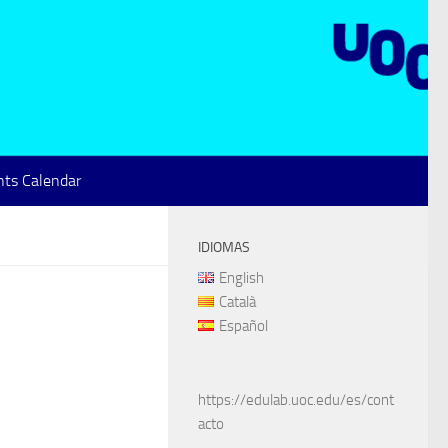
ts Calendar
IDIOMAS
English
Català
Español
https://edulab.uoc.edu/es/cont
acto