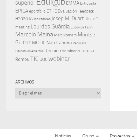
Edul@b
superior
EMMA
Entrevista
EPICA
ETHE
Evaluación
eportfolio
Feedback
IA
Josep M. Duart
H2020
Kick-off
Indicadores
Lourdes Guàrdia
meeting
Ludovica Fanni
Marcelo Maina
Montse
Marc Romero
Guitert
MOOC
Nati Cabrera
Recursos
Reunión
Teresa
seminario
Educativos Abiertos
TIC
webinar
Romeu
UOC
ARCHIVOS
Archivos
Noticias
Grupo
Proyectos