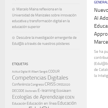
GENERAL
Marcelo Maina reflexiona en la
Nuevo
Universidad de Manizales sobre innovación
AI Ad
educativa y transformación digital en la
Educa
educación superior
Appro
Descubre la investigación emergente de
Marce
Edul@b a través de nuestros pósteres
Se ha pu
contribu
(Edul@b 
ETIQUETAS
de Catal
CODUR
AI
Albert Sangrà
Actitud Digital
la Inteli
Competencias Digitales
CRISS
Conferència
Congreso
CRISS2020
E-learning
Eco4learn
DECODE
Doctorado
Ecologías de Aprendizaje
EDEN
Educación
Educación en línea
Educación