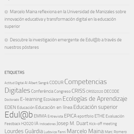
Marcelo Maina reflexiona en la Universidad de Manizales sobre
innovación educativa y transformación digital en la educación
superior
Descubre la investigación emergente de Edul@b a través de
nuestros pósteres
ETIQUETAS
Competencias
CODUR
AI
Albert Sangrà
Actitud Digital
Digitales
CRISS
Conferència
Congreso
DECODE
CRISS2020
Ecologías de Aprendizaje
E-learning
Eco4learn
Doctorado
Educación superior
EDEN
Educación en línea
Educación
Edul@b
EPICA
EMMA
ETHE
Evaluación
eportfolio
Entrevista
IA
Josep M. Duart
H2020
Feedback
Kick-off meeting
Indicadores
Marcelo Maina
Lourdes Guàrdia
Marc Romero
Ludovica Fanni