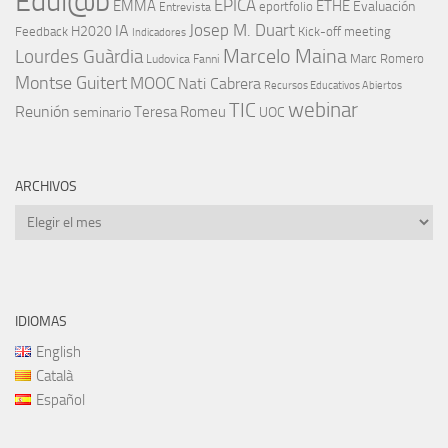
Edul@b
EPICA
EMMA
ETHE
Evaluación
eportfolio
Entrevista
IA
Josep M. Duart
H2020
Feedback
Kick-off meeting
Indicadores
Marcelo Maina
Lourdes Guàrdia
Marc Romero
Ludovica Fanni
Montse Guitert
MOOC
Nati Cabrera
Recursos Educativos Abiertos
TIC
webinar
Reunión
Teresa Romeu
seminario
UOC
ARCHIVOS
Archivos
IDIOMAS
English
Català
Español