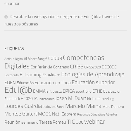
superior
Descubre la investigación emergente de Edul@b a través de
nuestros pósteres
ETIQUETAS
Competencias
CODUR
AI
Albert Sangrà
Actitud Digital
Digitales
CRISS
Conferència
Congreso
DECODE
CRISS2020
Ecologías de Aprendizaje
E-learning
Eco4learn
Doctorado
Educación superior
EDEN
Educación en línea
Educación
Edul@b
EPICA
EMMA
ETHE
Evaluación
eportfolio
Entrevista
IA
Josep M. Duart
H2020
Feedback
Kick-off meeting
Indicadores
Marcelo Maina
Lourdes Guàrdia
Marc Romero
Ludovica Fanni
Montse Guitert
MOOC
Nati Cabrera
Recursos Educativos Abiertos
TIC
webinar
Reunión
Teresa Romeu
seminario
UOC