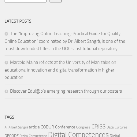
LATEST POSTS
The “Improving Online Teaching: Practical Guide for Quality
Online Education” coordinated by Dr. Albert Sangrà, is one of the
most downloaded titles in the UOC’s institutional repository
Marcelo Maina reflects at the University of Manizales on
educational innovation and digital transformation in higher
education
Discover Edul@b’s emerging research through our posters
TAGS
CRISS
article
CODUR
Conference
Congress
Data Cultures
AI
Albert Sangrà
Digital Competences
DECODE
Digital
Digital Competence