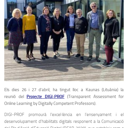
Els dies 26 i 27 d’abril, ha tingut lloc a Kaunas (Lituània) la
reunió del
Projecte DIGI-PROF
(Transparent Assessment for
Online Learning by Digitally Competent Professors).
DIGI-PROF promourà l’excel·lència en l’ensenyament i el
desenvolupament d’habilitats digitals responent a la Comunicació