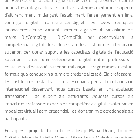
del Pla d’Acció d’Educació Digital (DEAP, 2020), que estableix com a
prioritat estratègica donar suport als sistemes d’educació superior
d’alt rendiment mitjançant l’establiment l’ensenyament en línia,
contingut digital i competència digital. Les noves pràctiques
innovadores d’ensenyament i aprenentatge s’establiran aplicant els
marcs DigCompOrg i DigCompEdu per desenvolupar la
competència digital dels docents i les institucions d’educació
superior, per donar suport a les capacitats digitals de l’educació
superior i crear una col·laboració digital entre professors i
estudiants d’educació superior mitjançant programmes d’estudi
formals que condueixin a la micro credencialització. Els professors i
les institucions establiran nous escenaris per a la col·laboració
internacional dissenyant nous cursos basats en una avaluació
transparent i de suport als estudiants. Aquests cursos els
impartiran professors experts en competència digital, i s’oferiran en
modalitat virtual i semipresencial, i es donaran microcredencials als
participants.
En aquest projecte hi participen Josep Maria Duart, Lourdes
Guàrdia, Marcelo Fabián Maina i Maria Luisa Malerba, membres