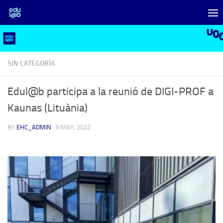
Skip to content
SIN CATEGORÍA
Edul@b participa a la reunió de DIGI-PROF a
Kaunas (Lituània)
BY
EHC_ADMIN
·
9 MAY, 2022