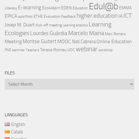
Edul@b
E-learning
Eco4learn
EDEN
EMMA
Literacy
Education
ICT
higher education
EPICA
IA
ETHE
Evaluation
Feedback
eportfolio
Learning
Josep M. Duart
Kick-off meeting
Learning analytics
Ecologies
Lourdes Guàrdia
Marcelo Maina
Marc Romero
Montse Guitert
Meeting
MOOC
Online Education
Nati Cabrera
webinar
Teresa Romeu
UOC
PhD
seminar
Teachers
workshop
FILES
Files
LANGUAGES
English
Català