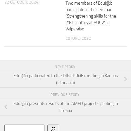
22 OCTOBER, 2024
Two members of Edul@b
participate in the seminar
“Strengthening skills for the
21st century at PUCV” in
Valparaíso
20 JUNE, 2022
NEXT STORY
Edul@b participated to the DIGI-PROF meeting in Kaunas
(Lithuania)
PREVIOUS STORY
Edul@b presents results of the AMED project’s piloting in
Croatia
Search