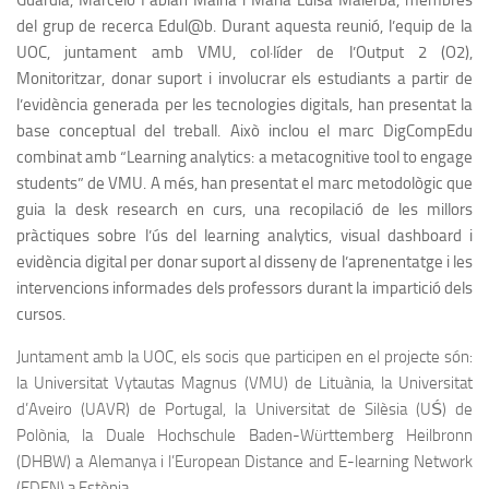
del grup de recerca Edul@b. Durant aquesta reunió, l’equip de la
UOC, juntament amb VMU, col·líder de l’Output 2 (O2),
Monitoritzar, donar suport i involucrar els estudiants a partir de
l’evidència generada per les tecnologies digitals,
han presentat la
base conceptual del treball. Això inclou el marc DigCompEdu
combinat amb “Learning analytics: a metacognitive tool to engage
students” de VMU. A més, han presentat el marc metodològic que
guia la desk research en curs, una recopilació de les millors
pràctiques sobre l’ús del learning analytics, visual dashboard i
evidència digital per donar suport al disseny de l’aprenentatge i les
intervencions informades dels professors durant la impartició dels
cursos.
Juntament amb la UOC, els socis que participen en el projecte són:
la Universitat Vytautas Magnus (VMU) de Lituània, la Universitat
d’Aveiro (UAVR) de Portugal, la Universitat de Silèsia (UŚ) de
Polònia, la Duale Hochschule Baden-Württemberg Heilbronn
(DHBW) a Alemanya i l’European Distance and E-learning Network
(EDEN) a Estònia.