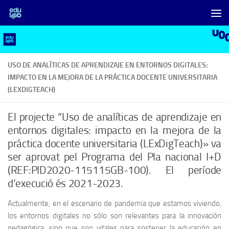
Saltar al contenido
USO DE ANALÍTICAS DE APRENDIZAJE EN ENTORNOS DIGITALES:
IMPACTO EN LA MEJORA DE LA PRÁCTICA DOCENTE UNIVERSITARIA
(LEXDIGTEACH)
El projecte “Uso de analíticas de aprendizaje en
entornos digitales: impacto en la mejora de la
práctica docente universitaria (LExDigTeach)» va
ser aprovat pel Programa del Pla nacional I+D
(REF:PID2020-115115GB-100). El període
d’execució és 2021-2023.
Actualmente, en el escenario de pandemia que estamos viviendo,
los entornos digitales no sólo son relevantes para la innovación
pedagógica, sino que son vitales para sostener la educación en