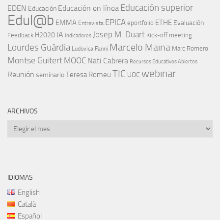
Educación superior
EDEN
Educación en línea
Educación
Edul@b
EPICA
EMMA
ETHE
Evaluación
eportfolio
Entrevista
IA
Josep M. Duart
H2020
Feedback
Kick-off meeting
Indicadores
Marcelo Maina
Lourdes Guàrdia
Marc Romero
Ludovica Fanni
Montse Guitert
MOOC
Nati Cabrera
Recursos Educativos Abiertos
TIC
webinar
Reunión
Teresa Romeu
seminario
UOC
ARCHIVOS
Archivos
IDIOMAS
English
Català
Español