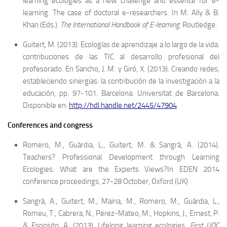
learning ecologies as a new challenge and essence for e-
learning. The case of doctoral e-researchers. In M. Ally & B.
Khan (Eds.).
The International Handbook of E-learning.
Routledge.
Guitert, M. (2013). Ecologías de aprendizaje a lo largo de la vida:
contribuciones de las TIC al desarrollo profesional del
profesorado. En Sancho, J. M. y Giró, X. (2013). Creando redes,
estableciendo sinergias: la contribución de la investigación a la
educación, pp. 97-101. Barcelona: Universitat de Barcelona.
Disponible en:
http://hdl.handle.net/2445/47904
Conferences and congress
Romero, M., Guàrdia, L., Guitert, M. & Sangrà, A. (2014).
Teachers? Professional Development through Learning
Ecologies: What are the Experts Views?In EDEN 2014
conference proceedings, 27-28 October, Oxford (UK)
Sangrà, A., Guitert, M., Maina, M., Romero, M., Guàrdia, L.,
Romeu, T., Cabrera, N., Pérez-Mateo, M., Hopkins, J., Ernest, P.
& Esposito, A. (2013). Lifelong learning ecologies.
First UOC