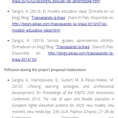
linea/2014/02/ecolog%C3%ADas-de-aprendizaje.html
Sangrà, A. (2013). El modelo educativo ideal. [Entrada en un
blog] Blog: “
Traspasando la línea
”, Diario El País. Disponible en:
http://blogs.elpais.com/traspasando-la-linea/2013/07/el-
modelo-educativo-ideal.html
Sangrà, A. (2013). Somos iguales, aprendemos distinto.
[Entrada en un blog] Blog: “
Traspasando la línea
”, Diario El País.
Disponible en:
http://blogs.elpais.com/traspasando-la-
linea/2013/10/
Diffusion during the project proposal elaboration
Sangrà, A., Vlachopoulos, D., Guitert, M. & Pérez-Mateo, M.
(2012). Lifelong learning ecologies and professional
development. En
Proceedings of the EADTU 25th Anniversary
Conference 2012: The role of open and flexible education in
European higher education systems for 2020: new models, new
markets, new media
(pp. 235-243). Paphos (Chipre), 27-28 de
Septiembre Disponible en: